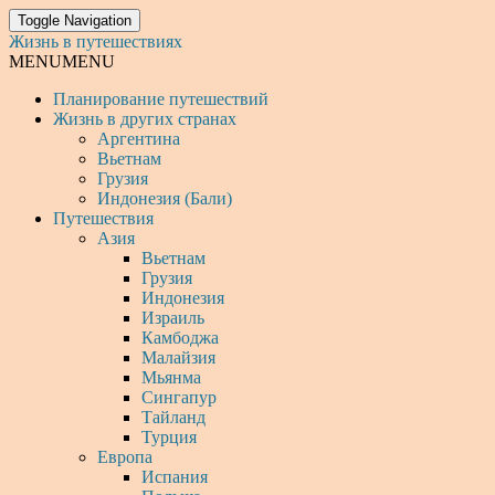
Toggle Navigation
Жизнь в путешествиях
MENU
MENU
Планирование путешествий
Жизнь в других странах
Аргентина
Вьетнам
Грузия
Индонезия (Бали)
Путешествия
Азия
Вьетнам
Грузия
Индонезия
Израиль
Камбоджа
Малайзия
Мьянма
Сингапур
Тайланд
Турция
Европа
Испания