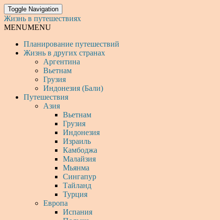
Toggle Navigation
Жизнь в путешествиях
MENU
MENU
Планирование путешествий
Жизнь в других странах
Аргентина
Вьетнам
Грузия
Индонезия (Бали)
Путешествия
Азия
Вьетнам
Грузия
Индонезия
Израиль
Камбоджа
Малайзия
Мьянма
Сингапур
Тайланд
Турция
Европа
Испания