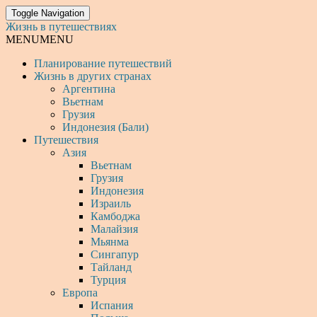
Toggle Navigation
Жизнь в путешествиях
MENU
MENU
Планирование путешествий
Жизнь в других странах
Аргентина
Вьетнам
Грузия
Индонезия (Бали)
Путешествия
Азия
Вьетнам
Грузия
Индонезия
Израиль
Камбоджа
Малайзия
Мьянма
Сингапур
Тайланд
Турция
Европа
Испания