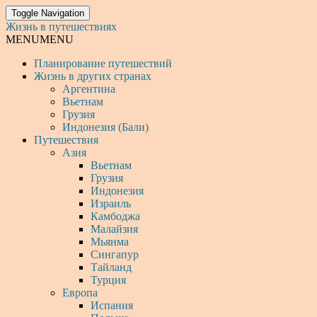
Toggle Navigation
Жизнь в путешествиях
MENU
MENU
Планирование путешествий
Жизнь в других странах
Аргентина
Вьетнам
Грузия
Индонезия (Бали)
Путешествия
Азия
Вьетнам
Грузия
Индонезия
Израиль
Камбоджа
Малайзия
Мьянма
Сингапур
Тайланд
Турция
Европа
Испания