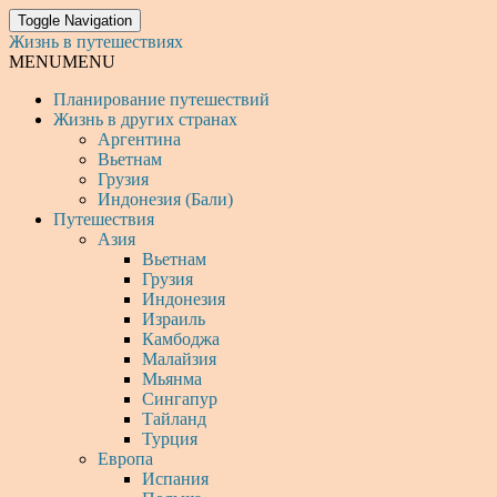
Toggle Navigation
Жизнь в путешествиях
MENU
MENU
Планирование путешествий
Жизнь в других странах
Аргентина
Вьетнам
Грузия
Индонезия (Бали)
Путешествия
Азия
Вьетнам
Грузия
Индонезия
Израиль
Камбоджа
Малайзия
Мьянма
Сингапур
Тайланд
Турция
Европа
Испания