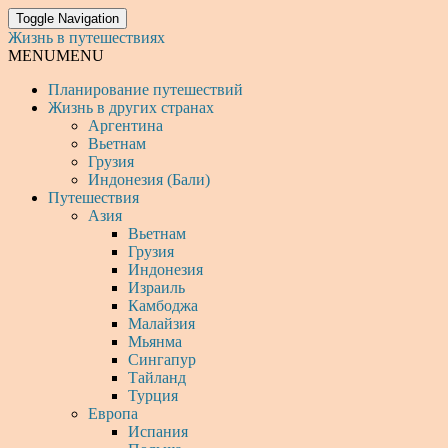
Toggle Navigation
Жизнь в путешествиях
MENU
MENU
Планирование путешествий
Жизнь в других странах
Аргентина
Вьетнам
Грузия
Индонезия (Бали)
Путешествия
Азия
Вьетнам
Грузия
Индонезия
Израиль
Камбоджа
Малайзия
Мьянма
Сингапур
Тайланд
Турция
Европа
Испания