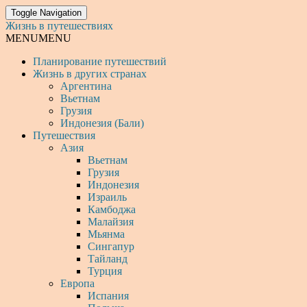
Toggle Navigation
Жизнь в путешествиях
MENU
MENU
Планирование путешествий
Жизнь в других странах
Аргентина
Вьетнам
Грузия
Индонезия (Бали)
Путешествия
Азия
Вьетнам
Грузия
Индонезия
Израиль
Камбоджа
Малайзия
Мьянма
Сингапур
Тайланд
Турция
Европа
Испания