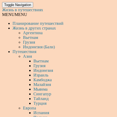
Toggle Navigation
Жизнь в путешествиях
MENU
MENU
Планирование путешествий
Жизнь в других странах
Аргентина
Вьетнам
Грузия
Индонезия (Бали)
Путешествия
Азия
Вьетнам
Грузия
Индонезия
Израиль
Камбоджа
Малайзия
Мьянма
Сингапур
Тайланд
Турция
Европа
Испания