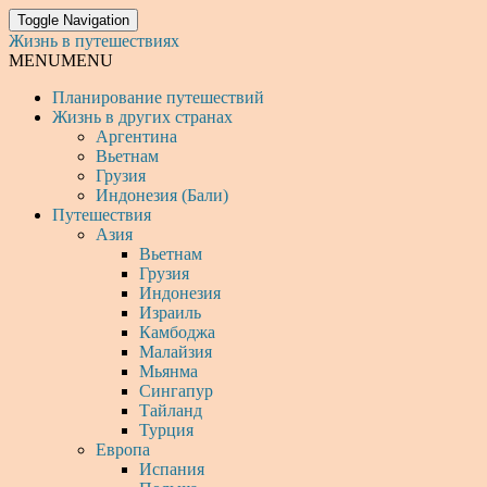
Toggle Navigation
Жизнь в путешествиях
MENU
MENU
Планирование путешествий
Жизнь в других странах
Аргентина
Вьетнам
Грузия
Индонезия (Бали)
Путешествия
Азия
Вьетнам
Грузия
Индонезия
Израиль
Камбоджа
Малайзия
Мьянма
Сингапур
Тайланд
Турция
Европа
Испания