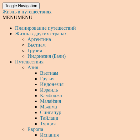
Toggle Navigation
Жизнь в путешествиях
MENU
MENU
Планирование путешествий
Жизнь в других странах
Аргентина
Вьетнам
Грузия
Индонезия (Бали)
Путешествия
Азия
Вьетнам
Грузия
Индонезия
Израиль
Камбоджа
Малайзия
Мьянма
Сингапур
Тайланд
Турция
Европа
Испания