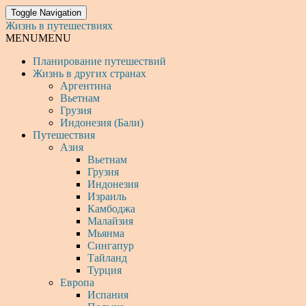
Toggle Navigation
Жизнь в путешествиях
MENU
MENU
Планирование путешествий
Жизнь в других странах
Аргентина
Вьетнам
Грузия
Индонезия (Бали)
Путешествия
Азия
Вьетнам
Грузия
Индонезия
Израиль
Камбоджа
Малайзия
Мьянма
Сингапур
Тайланд
Турция
Европа
Испания