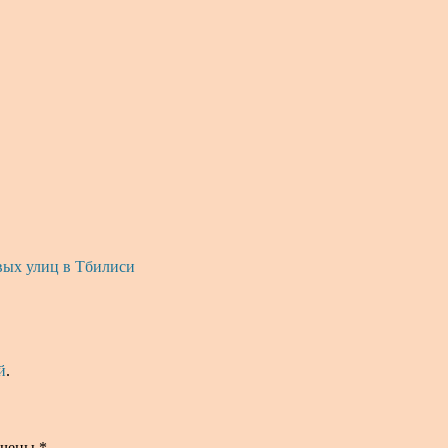
вых улиц в Тбилиси
й
.
ечены
*