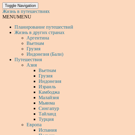
Toggle Navigation
Жизнь в путешествиях
MENU
MENU
Планирование путешествий
Жизнь в других странах
Аргентина
Вьетнам
Грузия
Индонезия (Бали)
Путешествия
Азия
Вьетнам
Грузия
Индонезия
Израиль
Камбоджа
Малайзия
Мьянма
Сингапур
Тайланд
Турция
Европа
Испания