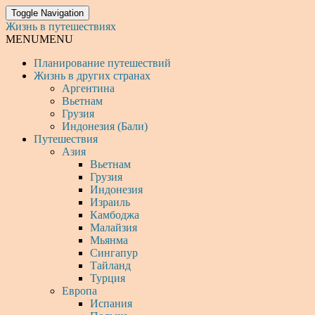
Toggle Navigation
Жизнь в путешествиях
MENU
MENU
Планирование путешествий
Жизнь в других странах
Аргентина
Вьетнам
Грузия
Индонезия (Бали)
Путешествия
Азия
Вьетнам
Грузия
Индонезия
Израиль
Камбоджа
Малайзия
Мьянма
Сингапур
Тайланд
Турция
Европа
Испания