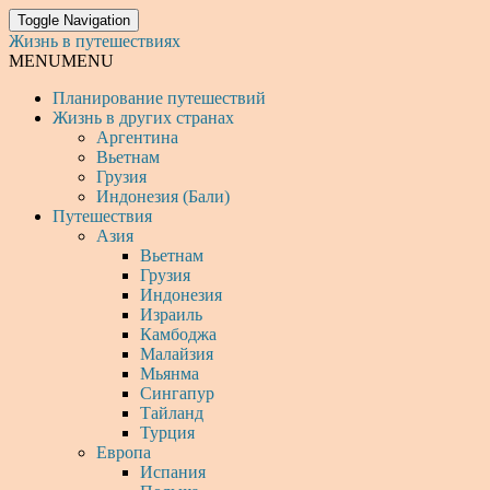
Toggle Navigation
Жизнь в путешествиях
MENU
MENU
Планирование путешествий
Жизнь в других странах
Аргентина
Вьетнам
Грузия
Индонезия (Бали)
Путешествия
Азия
Вьетнам
Грузия
Индонезия
Израиль
Камбоджа
Малайзия
Мьянма
Сингапур
Тайланд
Турция
Европа
Испания