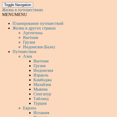
Toggle Navigation
Жизнь в путешествиях
MENU
MENU
Планирование путешествий
Жизнь в других странах
Аргентина
Вьетнам
Грузия
Индонезия (Бали)
Путешествия
Азия
Вьетнам
Грузия
Индонезия
Израиль
Камбоджа
Малайзия
Мьянма
Сингапур
Тайланд
Турция
Европа
Испания