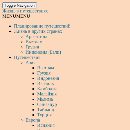
Toggle Navigation
Жизнь в путешествиях
MENU
MENU
Планирование путешествий
Жизнь в других странах
Аргентина
Вьетнам
Грузия
Индонезия (Бали)
Путешествия
Азия
Вьетнам
Грузия
Индонезия
Израиль
Камбоджа
Малайзия
Мьянма
Сингапур
Тайланд
Турция
Европа
Испания