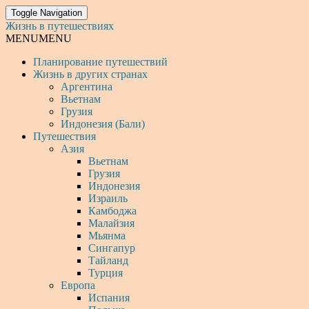
Toggle Navigation
Жизнь в путешествиях
MENU
MENU
Планирование путешествий
Жизнь в других странах
Аргентина
Вьетнам
Грузия
Индонезия (Бали)
Путешествия
Азия
Вьетнам
Грузия
Индонезия
Израиль
Камбоджа
Малайзия
Мьянма
Сингапур
Тайланд
Турция
Европа
Испания