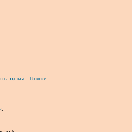
о парадным в Тбилиси
й
.
ечены
*