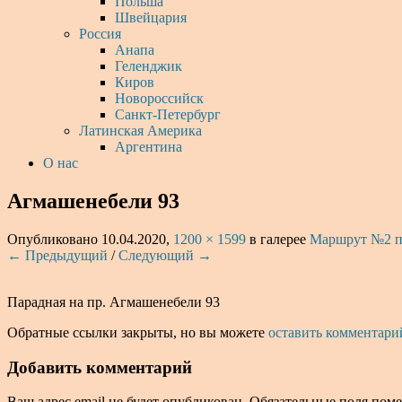
Польша
Швейцария
Россия
Анапа
Геленджик
Киров
Новороссийск
Санкт-Петербург
Латинская Америка
Аргентина
О нас
Агмашенебели 93
Опубликовано
10.04.2020
,
1200 × 1599
в галерее
Маршрут №2 п
← Предыдущий
/
Следующий →
Парадная на пр. Агмашенебели 93
Обратные ссылки закрыты, но вы можете
оставить комментари
Добавить комментарий
Ваш адрес email не будет опубликован.
Обязательные поля пом