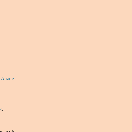
 Анапе
й
.
ечены
*