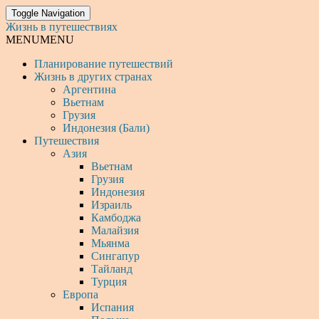
Toggle Navigation
Жизнь в путешествиях
MENU
MENU
Планирование путешествий
Жизнь в других странах
Аргентина
Вьетнам
Грузия
Индонезия (Бали)
Путешествия
Азия
Вьетнам
Грузия
Индонезия
Израиль
Камбоджа
Малайзия
Мьянма
Сингапур
Тайланд
Турция
Европа
Испания