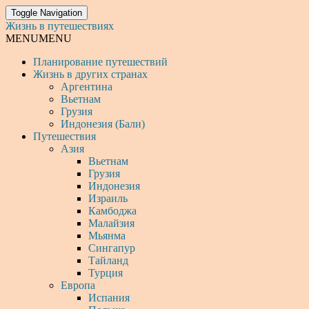
Toggle Navigation
Жизнь в путешествиях
MENU
MENU
Планирование путешествий
Жизнь в других странах
Аргентина
Вьетнам
Грузия
Индонезия (Бали)
Путешествия
Азия
Вьетнам
Грузия
Индонезия
Израиль
Камбоджа
Малайзия
Мьянма
Сингапур
Тайланд
Турция
Европа
Испания