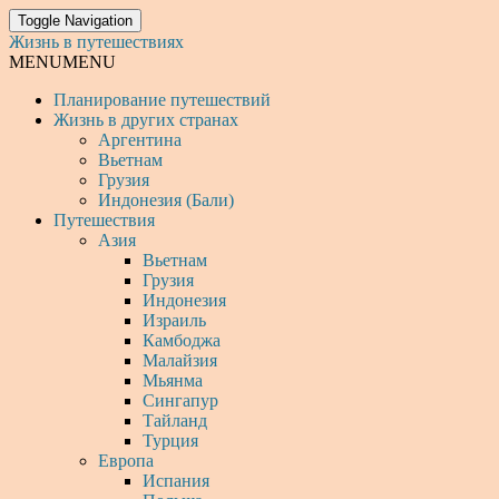
Toggle Navigation
Жизнь в путешествиях
MENU
MENU
Планирование путешествий
Жизнь в других странах
Аргентина
Вьетнам
Грузия
Индонезия (Бали)
Путешествия
Азия
Вьетнам
Грузия
Индонезия
Израиль
Камбоджа
Малайзия
Мьянма
Сингапур
Тайланд
Турция
Европа
Испания