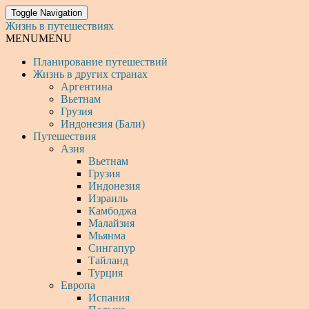
Toggle Navigation
Жизнь в путешествиях
MENU
MENU
Планирование путешествий
Жизнь в других странах
Аргентина
Вьетнам
Грузия
Индонезия (Бали)
Путешествия
Азия
Вьетнам
Грузия
Индонезия
Израиль
Камбоджа
Малайзия
Мьянма
Сингапур
Тайланд
Турция
Европа
Испания