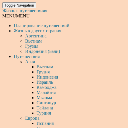
Toggle Navigation
Жизнь в путешествиях
MENU
MENU
Планирование путешествий
Жизнь в других странах
Аргентина
Вьетнам
Грузия
Индонезия (Бали)
Путешествия
Азия
Вьетнам
Грузия
Индонезия
Израиль
Камбоджа
Малайзия
Мьянма
Сингапур
Тайланд
Турция
Европа
Испания