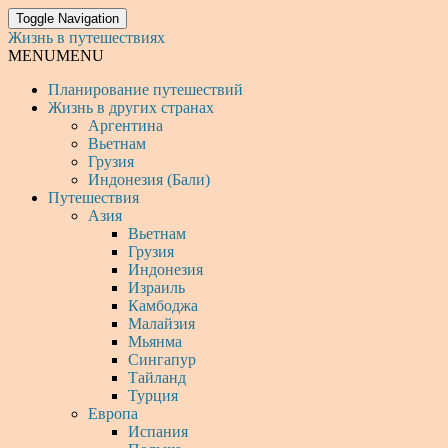
Toggle Navigation
Жизнь в путешествиях
MENU
MENU
Планирование путешествий
Жизнь в других странах
Аргентина
Вьетнам
Грузия
Индонезия (Бали)
Путешествия
Азия
Вьетнам
Грузия
Индонезия
Израиль
Камбоджа
Малайзия
Мьянма
Сингапур
Тайланд
Турция
Европа
Испания