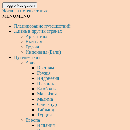
Toggle Navigation
Жизнь в путешествиях
MENU
MENU
Планирование путешествий
Жизнь в других странах
Аргентина
Вьетнам
Грузия
Индонезия (Бали)
Путешествия
Азия
Вьетнам
Грузия
Индонезия
Израиль
Камбоджа
Малайзия
Мьянма
Сингапур
Тайланд
Турция
Европа
Испания