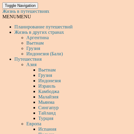
Toggle Navigation
Жизнь в путешествиях
MENU
MENU
Планирование путешествий
Жизнь в других странах
Аргентина
Вьетнам
Грузия
Индонезия (Бали)
Путешествия
Азия
Вьетнам
Грузия
Индонезия
Израиль
Камбоджа
Малайзия
Мьянма
Сингапур
Тайланд
Турция
Европа
Испания