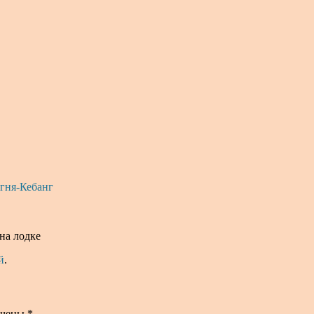
гня-Кебанг
на лодке
й
.
ечены
*