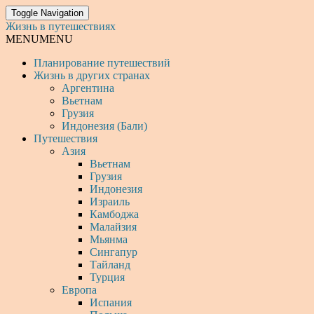
Toggle Navigation
Жизнь в путешествиях
MENU
MENU
Планирование путешествий
Жизнь в других странах
Аргентина
Вьетнам
Грузия
Индонезия (Бали)
Путешествия
Азия
Вьетнам
Грузия
Индонезия
Израиль
Камбоджа
Малайзия
Мьянма
Сингапур
Тайланд
Турция
Европа
Испания