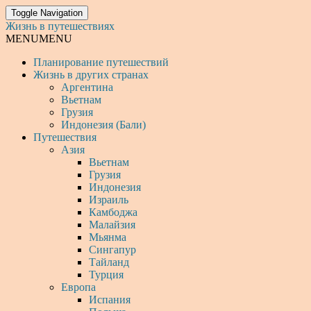
Toggle Navigation
Жизнь в путешествиях
MENU
MENU
Планирование путешествий
Жизнь в других странах
Аргентина
Вьетнам
Грузия
Индонезия (Бали)
Путешествия
Азия
Вьетнам
Грузия
Индонезия
Израиль
Камбоджа
Малайзия
Мьянма
Сингапур
Тайланд
Турция
Европа
Испания