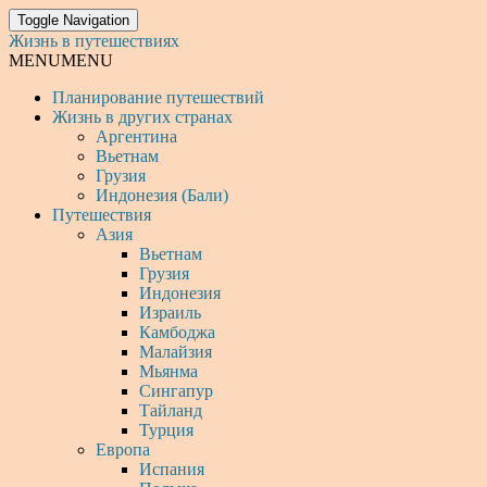
Toggle Navigation
Жизнь в путешествиях
MENU
MENU
Планирование путешествий
Жизнь в других странах
Аргентина
Вьетнам
Грузия
Индонезия (Бали)
Путешествия
Азия
Вьетнам
Грузия
Индонезия
Израиль
Камбоджа
Малайзия
Мьянма
Сингапур
Тайланд
Турция
Европа
Испания