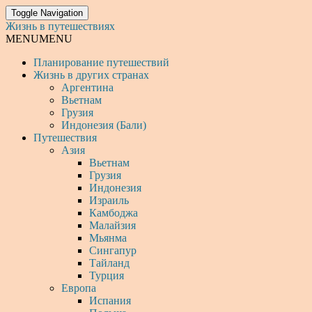
Toggle Navigation
Жизнь в путешествиях
MENU
MENU
Планирование путешествий
Жизнь в других странах
Аргентина
Вьетнам
Грузия
Индонезия (Бали)
Путешествия
Азия
Вьетнам
Грузия
Индонезия
Израиль
Камбоджа
Малайзия
Мьянма
Сингапур
Тайланд
Турция
Европа
Испания