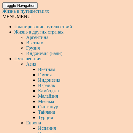
Toggle Navigation
Жизнь в путешествиях
MENU
MENU
Планирование путешествий
Жизнь в других странах
Аргентина
Вьетнам
Грузия
Индонезия (Бали)
Путешествия
Азия
Вьетнам
Грузия
Индонезия
Израиль
Камбоджа
Малайзия
Мьянма
Сингапур
Тайланд
Турция
Европа
Испания