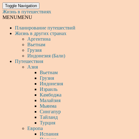
Toggle Navigation
Жизнь в путешествиях
MENU
MENU
Планирование путешествий
Жизнь в других странах
Аргентина
Вьетнам
Грузия
Индонезия (Бали)
Путешествия
Азия
Вьетнам
Грузия
Индонезия
Израиль
Камбоджа
Малайзия
Мьянма
Сингапур
Тайланд
Турция
Европа
Испания