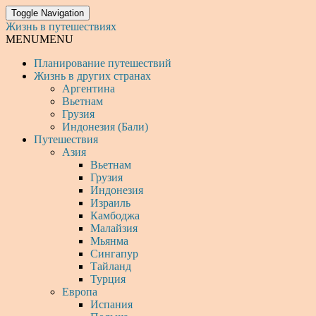
Toggle Navigation
Жизнь в путешествиях
MENU
MENU
Планирование путешествий
Жизнь в других странах
Аргентина
Вьетнам
Грузия
Индонезия (Бали)
Путешествия
Азия
Вьетнам
Грузия
Индонезия
Израиль
Камбоджа
Малайзия
Мьянма
Сингапур
Тайланд
Турция
Европа
Испания