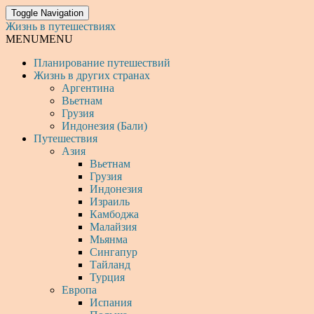
Toggle Navigation
Жизнь в путешествиях
MENU
MENU
Планирование путешествий
Жизнь в других странах
Аргентина
Вьетнам
Грузия
Индонезия (Бали)
Путешествия
Азия
Вьетнам
Грузия
Индонезия
Израиль
Камбоджа
Малайзия
Мьянма
Сингапур
Тайланд
Турция
Европа
Испания