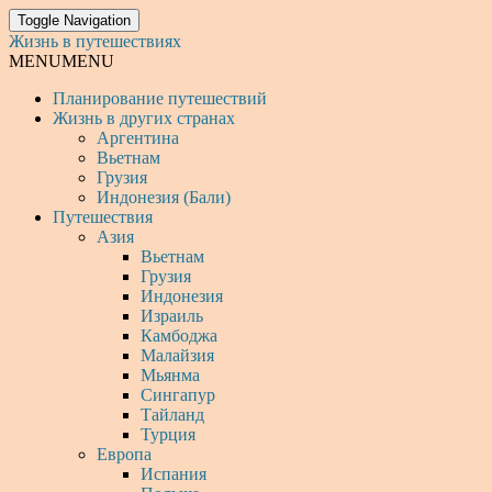
Toggle Navigation
Жизнь в путешествиях
MENU
MENU
Планирование путешествий
Жизнь в других странах
Аргентина
Вьетнам
Грузия
Индонезия (Бали)
Путешествия
Азия
Вьетнам
Грузия
Индонезия
Израиль
Камбоджа
Малайзия
Мьянма
Сингапур
Тайланд
Турция
Европа
Испания