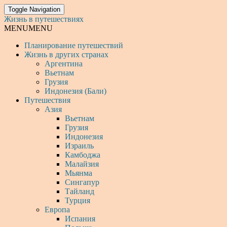
Toggle Navigation
Жизнь в путешествиях
MENU
MENU
Планирование путешествий
Жизнь в других странах
Аргентина
Вьетнам
Грузия
Индонезия (Бали)
Путешествия
Азия
Вьетнам
Грузия
Индонезия
Израиль
Камбоджа
Малайзия
Мьянма
Сингапур
Тайланд
Турция
Европа
Испания