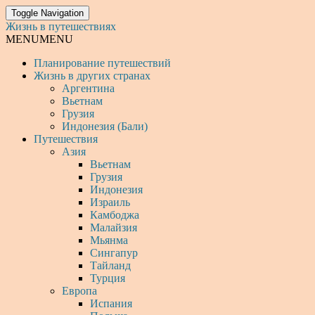
Toggle Navigation
Жизнь в путешествиях
MENU
MENU
Планирование путешествий
Жизнь в других странах
Аргентина
Вьетнам
Грузия
Индонезия (Бали)
Путешествия
Азия
Вьетнам
Грузия
Индонезия
Израиль
Камбоджа
Малайзия
Мьянма
Сингапур
Тайланд
Турция
Европа
Испания