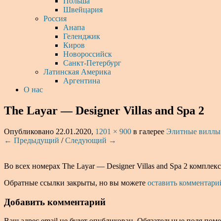
Польша
Швейцария
Россия
Анапа
Геленджик
Киров
Новороссийск
Санкт-Петербург
Латинская Америка
Аргентина
О нас
The Layar — Designer Villas and Spa 2
Опубликовано
22.01.2020
,
1201 × 900
в галерее
Элитные виллы
← Предыдущий
/
Следующий →
Во всех номерах The Layar — Designer Villas and Spa 2 комплек
Обратные ссылки закрыты, но вы можете
оставить комментари
Добавить комментарий
Ваш адрес email не будет опубликован.
Обязательные поля пом