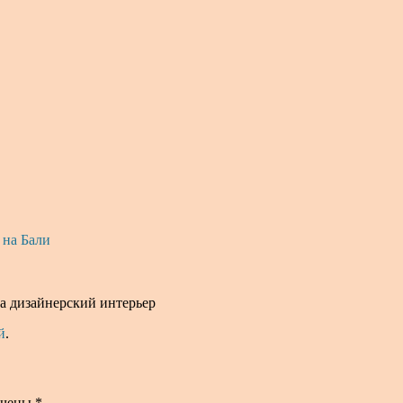
 на Бали
са дизайнерский интерьер
й
.
ечены
*