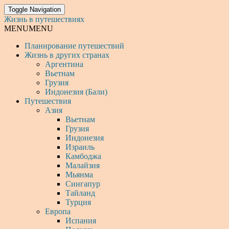
Toggle Navigation
Жизнь в путешествиях
MENU
MENU
Планирование путешествий
Жизнь в других странах
Аргентина
Вьетнам
Грузия
Индонезия (Бали)
Путешествия
Азия
Вьетнам
Грузия
Индонезия
Израиль
Камбоджа
Малайзия
Мьянма
Сингапур
Тайланд
Турция
Европа
Испания