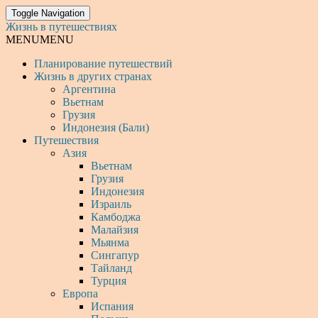
Toggle Navigation
Жизнь в путешествиях
MENU
MENU
Планирование путешествий
Жизнь в других странах
Аргентина
Вьетнам
Грузия
Индонезия (Бали)
Путешествия
Азия
Вьетнам
Грузия
Индонезия
Израиль
Камбоджа
Малайзия
Мьянма
Сингапур
Тайланд
Турция
Европа
Испания