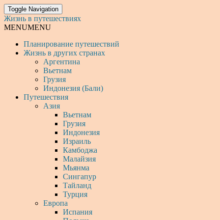
Toggle Navigation
Жизнь в путешествиях
MENU
MENU
Планирование путешествий
Жизнь в других странах
Аргентина
Вьетнам
Грузия
Индонезия (Бали)
Путешествия
Азия
Вьетнам
Грузия
Индонезия
Израиль
Камбоджа
Малайзия
Мьянма
Сингапур
Тайланд
Турция
Европа
Испания