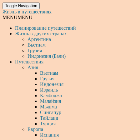
Toggle Navigation
Жизнь в путешествиях
MENU
MENU
Планирование путешествий
Жизнь в других странах
Аргентина
Вьетнам
Грузия
Индонезия (Бали)
Путешествия
Азия
Вьетнам
Грузия
Индонезия
Израиль
Камбоджа
Малайзия
Мьянма
Сингапур
Тайланд
Турция
Европа
Испания