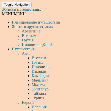
Toggle Navigation
Жизнь в путешествиях
MENU
MENU
Планирование путешествий
Жизнь в других странах
Аргентина
Вьетнам
Грузия
Индонезия (Бали)
Путешествия
Азия
Вьетнам
Грузия
Индонезия
Израиль
Камбоджа
Малайзия
Мьянма
Сингапур
Тайланд
Турция
Европа
Испания