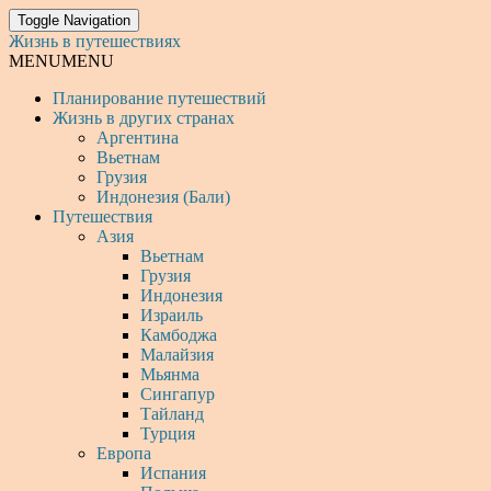
Toggle Navigation
Жизнь в путешествиях
MENU
MENU
Планирование путешествий
Жизнь в других странах
Аргентина
Вьетнам
Грузия
Индонезия (Бали)
Путешествия
Азия
Вьетнам
Грузия
Индонезия
Израиль
Камбоджа
Малайзия
Мьянма
Сингапур
Тайланд
Турция
Европа
Испания