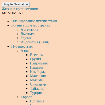
Toggle Navigation
Жизнь в путешествиях
MENU
MENU
Планирование путешествий
Жизнь в других странах
Аргентина
Вьетнам
Грузия
Индонезия (Бали)
Путешествия
Азия
Вьетнам
Грузия
Индонезия
Израиль
Камбоджа
Малайзия
Мьянма
Сингапур
Тайланд
Турция
Европа
Испания