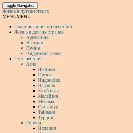
Toggle Navigation
Жизнь в путешествиях
MENU
MENU
Планирование путешествий
Жизнь в других странах
Аргентина
Вьетнам
Грузия
Индонезия (Бали)
Путешествия
Азия
Вьетнам
Грузия
Индонезия
Израиль
Камбоджа
Малайзия
Мьянма
Сингапур
Тайланд
Турция
Европа
Испания