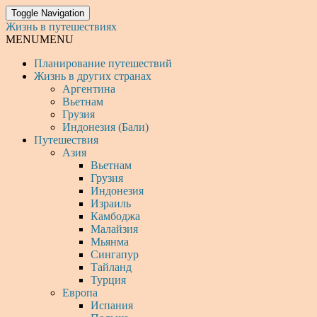
Toggle Navigation
Жизнь в путешествиях
MENU
MENU
Планирование путешествий
Жизнь в других странах
Аргентина
Вьетнам
Грузия
Индонезия (Бали)
Путешествия
Азия
Вьетнам
Грузия
Индонезия
Израиль
Камбоджа
Малайзия
Мьянма
Сингапур
Тайланд
Турция
Европа
Испания