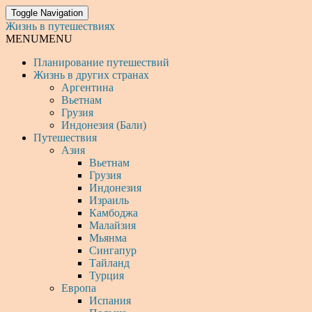
Toggle Navigation
Жизнь в путешествиях
MENU
MENU
Планирование путешествий
Жизнь в других странах
Аргентина
Вьетнам
Грузия
Индонезия (Бали)
Путешествия
Азия
Вьетнам
Грузия
Индонезия
Израиль
Камбоджа
Малайзия
Мьянма
Сингапур
Тайланд
Турция
Европа
Испания