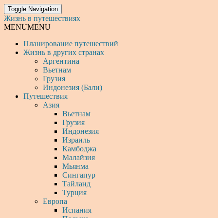
Toggle Navigation
Жизнь в путешествиях
MENU
MENU
Планирование путешествий
Жизнь в других странах
Аргентина
Вьетнам
Грузия
Индонезия (Бали)
Путешествия
Азия
Вьетнам
Грузия
Индонезия
Израиль
Камбоджа
Малайзия
Мьянма
Сингапур
Тайланд
Турция
Европа
Испания