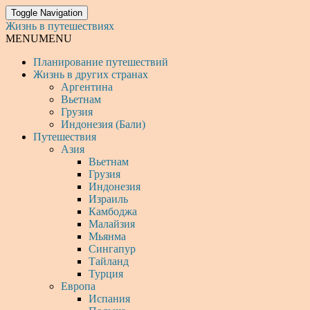
Toggle Navigation
Жизнь в путешествиях
MENU
MENU
Планирование путешествий
Жизнь в других странах
Аргентина
Вьетнам
Грузия
Индонезия (Бали)
Путешествия
Азия
Вьетнам
Грузия
Индонезия
Израиль
Камбоджа
Малайзия
Мьянма
Сингапур
Тайланд
Турция
Европа
Испания