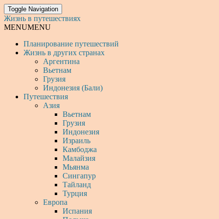
Toggle Navigation
Жизнь в путешествиях
MENU
MENU
Планирование путешествий
Жизнь в других странах
Аргентина
Вьетнам
Грузия
Индонезия (Бали)
Путешествия
Азия
Вьетнам
Грузия
Индонезия
Израиль
Камбоджа
Малайзия
Мьянма
Сингапур
Тайланд
Турция
Европа
Испания