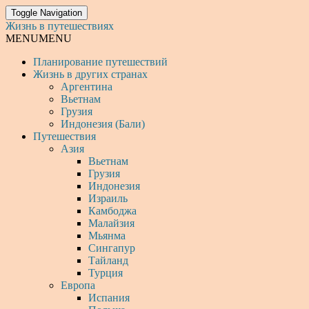
Toggle Navigation
Жизнь в путешествиях
MENU
MENU
Планирование путешествий
Жизнь в других странах
Аргентина
Вьетнам
Грузия
Индонезия (Бали)
Путешествия
Азия
Вьетнам
Грузия
Индонезия
Израиль
Камбоджа
Малайзия
Мьянма
Сингапур
Тайланд
Турция
Европа
Испания