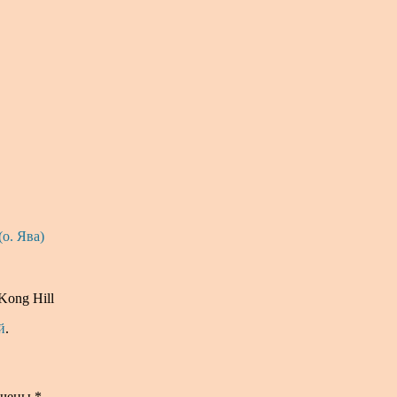
о. Ява)
Kong Hill
й
.
ечены
*