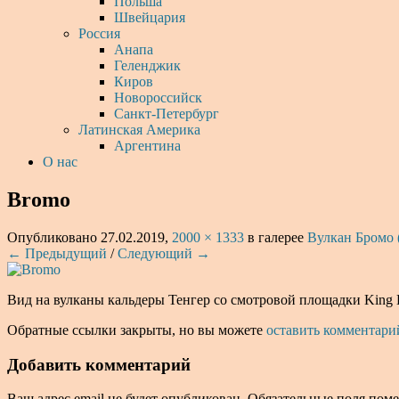
Польша
Швейцария
Россия
Анапа
Геленджик
Киров
Новороссийск
Санкт-Петербург
Латинская Америка
Аргентина
О нас
Bromo
Опубликовано
27.02.2019
,
2000 × 1333
в галерее
Вулкан Бромо (
← Предыдущий
/
Следующий →
Вид на вулканы кальдеры Тенгер со смотровой площадки King 
Обратные ссылки закрыты, но вы можете
оставить комментари
Добавить комментарий
Ваш адрес email не будет опубликован.
Обязательные поля пом